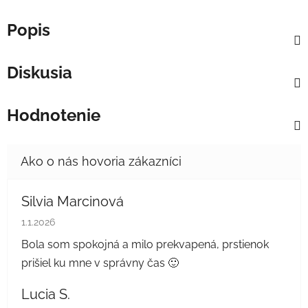
Popis
Diskusia
Hodnotenie
Silvia Marcinová
Hodnotenie obchodu je 5 z 5 hviezdičiek.
1.1.2026
Bola som spokojná a milo prekvapená, prstienok
prišiel ku mne v správny čas 🙂
Lucia S.