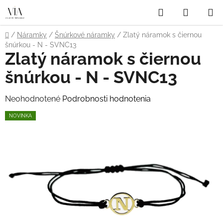
Prejsť
Hľadať
NÁKUP
na
obsah
KOŠÍK
Domov
/
Náramky
/
Šnúrkové náramky
/
Zlatý náramok s čiernou
šnúrkou - N - SVNC13
Zlatý náramok s čiernou
šnúrkou - N - SVNC13
Priemerné
Neohodnotené
Podrobnosti hodnotenia
hodnotenie
NOVINKA
produktu
je
0,0
z
5
hviezdičiek.