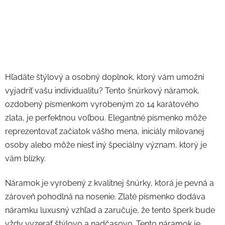
Hľadáte štýlový a osobný doplnok, ktorý vám umožní
vyjadriť vašu individualitu? Tento šnúrkový náramok,
ozdobený písmenkom vyrobeným zo 14 karátového
zlata, je perfektnou voľbou. Elegantné písmenko môže
reprezentovať začiatok vášho mena, iniciály milovanej
osoby alebo môže niesť iný špeciálny význam, ktorý je
vám blízky.
Náramok je vyrobený z kvalitnej šnúrky, ktorá je pevná a
zároveň pohodlná na nosenie. Zlaté písmenko dodáva
náramku luxusný vzhľad a zaručuje, že tento šperk bude
vždy vyzerať štýlovo a nadčasovo. Tento náramok je