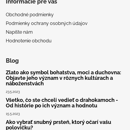
Informácie pre vás
p
ä
Obchodné podmienky
t
Podmienky ochrany osobných údajov
i
Napíšte nám
e
Hodnotenie obchodu
Blog
Zlato ako symbol bohatstva, moci a duchovna:
Objavte jeho význam v rôznych kultúrach a
náboženstvách
23.5.2023
Všetko, čo ste chceli vedieť o drahokamoch -
Od histórie po ich význam a hodnotu
15.5.2023
Ako vybrať snubný prsteň, ktorý očarí vašu
polovičku?