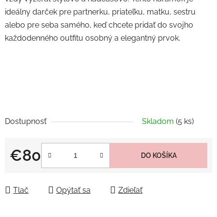
ideálny darček pre partnerku, priateľku, matku, sestru
alebo pre seba samého, keď chcete pridať do svojho
každodenného outfitu osobný a elegantný prvok.
Dostupnosť
Skladom
(5 ks)
€80
DO KOŠÍKA
Jednotková cena:
Tlač
Opýtať sa
Zdieľať