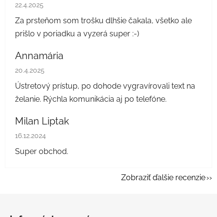
Hodnotenie obchodu je 5 z 5 hviezdičiek.
22.4.2025
Za prsteňom som trošku dlhšie čakala, všetko ale
prišlo v poriadku a vyzerá super :-)
Annamária
Hodnotenie obchodu je 5 z 5 hviezdičiek.
20.4.2025
Ústretový prístup, po dohode vygravírovali text na
želanie. Rýchla komunikácia aj po telefóne.
Milan Liptak
Hodnotenie obchodu je 5 z 5 hviezdičiek.
16.12.2024
Super obchod.
Zobraziť ďalšie recenzie
Z
á