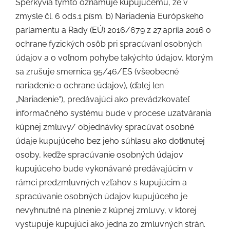
Sperkyvia týmto oznamuje kupujúcemu, že v
zmysle čl. 6 ods.1 písm. b) Nariadenia Európskeho
parlamentu a Rady (EÚ) 2016/679 z 27.apríla 2016 o
ochrane fyzických osôb pri spracúvaní osobných
údajov a o voľnom pohybe takýchto údajov, ktorým
sa zrušuje smernica 95/46/ES (všeobecné
nariadenie o ochrane údajov), (ďalej len
„Nariadenie“), predávajúci ako prevádzkovateľ
informačného systému bude v procese uzatvárania
kúpnej zmluvy/ objednávky spracúvať osobné
údaje kupujúceho bez jeho súhlasu ako dotknutej
osoby, keďže spracúvanie osobných údajov
kupujúceho bude vykonávané predávajúcim v
rámci predzmluvných vzťahov s kupujúcim a
spracúvanie osobných údajov kupujúceho je
nevyhnutné na plnenie z kúpnej zmluvy, v ktorej
vystupuje kupujúci ako jedna zo zmluvných strán.