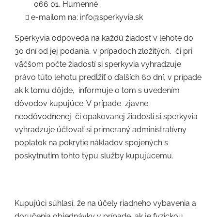
066 01, Humenné
e-mailom na: info@sperkyvia.sk
Sperkyvia odpovedá na každú žiadosť v lehote do
30 dní od jej podania, v prípadoch zložitých,
či pri
väčšom počte žiadostí si sperkyvia vyhradzuje
právo túto lehotu predĺžiť o ďalších 60 dní, v prípade
ak k tomu dôjde,
informuje o tom s uvedením
dôvodov kupujúce. V prípade
zjavne
neodôvodnenej
či opakovanej žiadosti si sperkyvia
vyhradzuje účtovať si primeraný administratívny
poplatok na pokrytie nákladov spojených s
poskytnutím tohto typu služby kupujúcemu.
Kupujúci súhlasí, že na účely riadneho vybavenia a
doručenia objednávky v prípade, ak je fyzickou