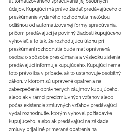
automatizovaného spracúvania jej osobných
údajov. Kupujúci má právo žiadať predávajúceho o
preskúmanie vydaného rozhodnutia metódou
odlišnou od automatizovanej formy spracúvania,
pričom predávajúci je povinný žiadosti kupujúceho
vyhovieť, a to tak, že rozhodujúcu úlohu pri
preskúmaní rozhodnutia bude mať oprávnená
osoba; o spôsobe preskúmania a výsledku zistenia
predávajúci informuje kupujúceho. Kupujúci nemá
toto právo iba v prípade, ak to ustanovuje osobitný
zákon, v ktorom sú upravené opatrenia na
zabezpečenie oprávnených záujmov kupujúceho,
alebo ak v rámci predzmluvných vzťahov alebo
počas existencie zmluvných vzťahov predávajúci
vydal rozhodnutie, ktorým vyhovel požiadavke
kupujúceho, alebo ak predávajúci na základe
zmluvy prijal iné primerané opatrenia na