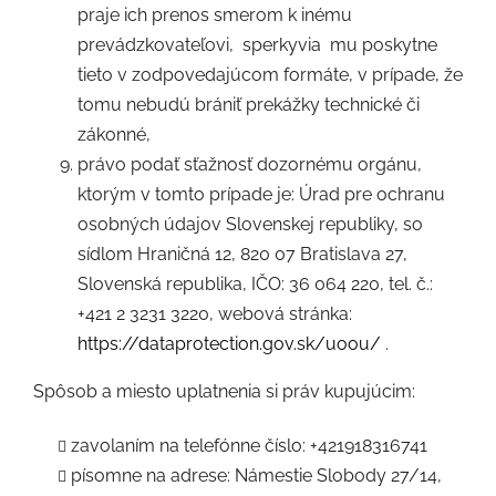
praje ich prenos smerom k inému
prevádzkovateľovi,
sperkyvia
mu poskytne
tieto v zodpovedajúcom formáte, v prípade, že
tomu nebudú brániť prekážky technické či
zákonné,
právo podať sťažnosť dozornému orgánu,
ktorým v tomto prípade je: Úrad pre ochranu
osobných údajov Slovenskej republiky, so
sídlom Hraničná 12, 820 07 Bratislava 27,
Slovenská republika, IČO: 36 064 220, tel. č.:
+421 2 3231 3220, webová stránka:
https://dataprotection.gov.sk/uoou/
.
Spôsob a miesto uplatnenia si práv kupujúcim:
zavolaním na telefónne číslo: +421918316741
písomne na adrese:
Námestie Slobody 27/14,