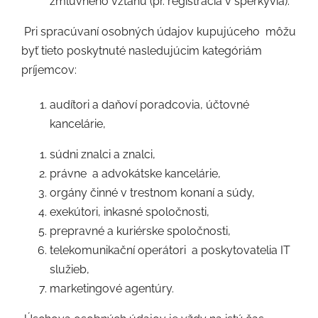
zmluvného vzťahu (pr. registrácia v sperkyvia).
Pri spracúvaní osobných údajov kupujúceho
môžu
byť tieto poskytnuté nasledujúcim kategóriám
príjemcov:
audítori a daňoví poradcovia, účtovné
kancelárie,
súdni znalci a znalci,
právne
a advokátske kancelárie,
orgány činné v trestnom konaní a súdy,
exekútori, inkasné spoločnosti,
prepravné a kuriérske spoločnosti,
telekomunikační operátori
a poskytovatelia IT
služieb,
marketingové agentúry.