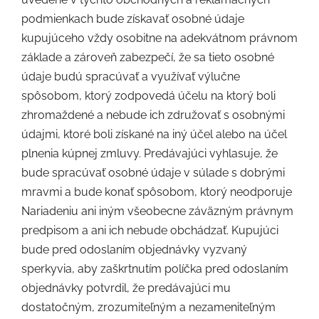
podmienkach bude získavať osobné údaje
kupujúceho vždy osobitne na adekvátnom právnom
základe a zároveň zabezpečí, že sa tieto osobné
údaje budú spracúvať a využívať výlučne
spôsobom, ktorý zodpovedá účelu na ktorý boli
zhromaždené a nebude ich združovať s osobnými
údajmi, ktoré boli získané na iný účel alebo na účel
plnenia kúpnej zmluvy. Predávajúci vyhlasuje, že
bude spracúvať osobné údaje v súlade s dobrými
mravmi a bude konať spôsobom, ktorý neodporuje
Nariadeniu ani iným všeobecne záväzným právnym
predpisom a ani ich nebude obchádzať. Kupujúci
bude pred odoslaním objednávky vyzvaný
sperkyvia, aby zaškrtnutím políčka pred odoslaním
objednávky potvrdil, že predávajúci mu
dostatočným, zrozumiteľným a nezameniteľným