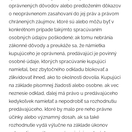
oprávnených dôvodov alebo predložením dôkazov
o neoprávnenom zasahovaní do jej práv a právom
chránených záujmov, ktoré sú alebo môžu byť v
konkrétnom prípade takýmto spracúvaním
osobných údajov poškodené; ak tomu nebránia
zákonné dôvody a preukáže sa, že námietka
kupujúceho je oprávnená, predávajúci je povinný
osobné údaje, ktorých spracúvanie kupujúci
namietal, bez zbytočného odkladu blokovať a
zlikvidovať ihneď, ako to okolnosti dovolia. Kupujúci
na základe písomnej žiadosti alebo osobne, ak vec
neznesie odklad, ďalej má právo u predávajúceho
kedykoľvek namietať a nepodrobiť sa rozhodnutiu
predávajúceho, ktoré by malo pre neho právne
účinky alebo významný dosah, ak sa také
rozhodnutie vydá výlučne na základe úkonov