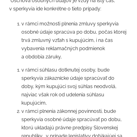
Úschova osobných údajov je vždy na istý čas,
v sperkyvia ide konkrétne o tieto prípady:
v rámci možnosti plnenia zmluvy sperkyvia
osobné údaje spracúva po dobu, počas ktorej
trvá zmluvný vzťah s kupujúcim, i na čas
vybavenia reklamačných podmienok
a obdobia záruky,
v rámci súhlasu dotknutej osoby, bude
sperkyvia zákaznícke údaje spracúvať do
doby, kým kupujúci svoj súhlas neodvolá,
najviac však rok od udelenia súhlasu
kupujúcim,
v rámci plnenia zákonnej povinnosti, bude
sperkyvia osobné údaje spracúvať po dobu,
ktorú ukladajú právne predpisy Slovenskej
republiky,
v prípade legislatívy dotýkajúej sa