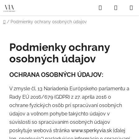
Prejsť
Hľadať
NÁKUP
na
obsah
KOŠÍK
Domov
/
Podmienky ochrany osobných údajov
Podmienky ochrany
osobných údajov
OCHRANA OSOBNÝCH ÚDAJOV:
V zmysle čl. 13 Nariadenia Európskeho parlamentu a
Rady EÚ 2016/679 (GDPR) z 27. apríla 2016 o
ochrane fyzických osôb pri spracúvaní osobných
údajov a voľnom pohybe takýchto údajov v
súvislosti so spracúvaním osobných údajov
poskytuje webová stránka
www.sperkyvia.sk
(ďalej
len „sperkyvia“) nasledujúce informácie o spracúvaní