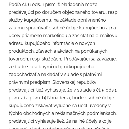
Podľa čl. 6 ods. 1 písm. f) Nariadenia môže
predávajúci po doručení objednaného tovaru, resp.
služby kupujúcemu, na základe oprávneného
záujmu spracúvať osobné údaje kupujúceho aj na
účely priameho marketingu a zasielať na e-mailovú
adresu kupujúceho informácie o nových
produktoch, zľavách a akciách na ponúkaných
tovaroch, resp. službách.
Predávajúci sa zaväzuje,
že bude s osobnými údajmi kupujúceho
zaobchádzať a nakladať v súlade s platnými
právnymi predpismi Slovenskej republiky;
predávajúci
tiež vyhlasuje, že v súlade s čl. 5 ods.1
písm. a) a písm. b) Nariadenia, bude osobné údaje
kupujúceho získavať výlučne na účel uvedený v
týchto obchodných a reklamačných podmienkach;
predávajúci vyhlasuje tiež, že na iné účely ako je
uvedené v týchto obchodných a reklamačných