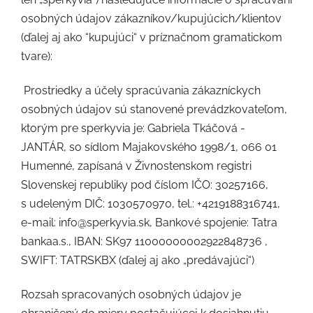
osobných údajov zákazníkov/kupujúcich/klientov
(ďalej aj ako “kupujúci“ v príznačnom gramatickom
tvare):
Prostriedky a účely spracúvania zákazníckych
osobných údajov sú stanovené prevádzkovateľom,
ktorým pre sperkyvia je: Gabriela Tkáčová -
JANTÁR, so sídlom Majakovského 1998/1, 066 01
Humenné, zapísaná v Živnostenskom registri
Slovenskej republiky pod číslom IČO: 30257166,
s udeleným DIČ: 1030570970, tel.: +4219188316741,
e-mail: info@sperkyvia.sk, Bankové spojenie: Tatra
bankaa.s., IBAN: SK97 11000000002922848736 ,
SWIFT:
TATRSKBX
(ďalej aj ako „predávajúci“)
Rozsah spracovaných osobných údajov je