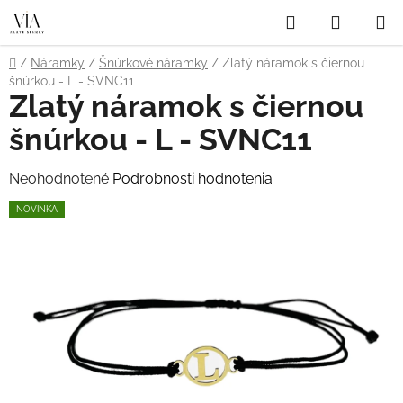
Prejsť
Hľadať
NÁKUP
na
obsah
KOŠÍK
Domov
/
Náramky
/
Šnúrkové náramky
/
Zlatý náramok s čiernou
šnúrkou - L - SVNC11
Zlatý náramok s čiernou
šnúrkou - L - SVNC11
Priemerné
Neohodnotené
Podrobnosti hodnotenia
hodnotenie
NOVINKA
produktu
je
0,0
z
5
hviezdičiek.