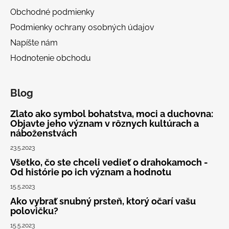
ä
Obchodné podmienky
t
Podmienky ochrany osobných údajov
i
Napíšte nám
e
Hodnotenie obchodu
Blog
Zlato ako symbol bohatstva, moci a duchovna:
Objavte jeho význam v rôznych kultúrach a
náboženstvách
23.5.2023
Všetko, čo ste chceli vedieť o drahokamoch -
Od histórie po ich význam a hodnotu
15.5.2023
Ako vybrať snubný prsteň, ktorý očarí vašu
polovičku?
15.5.2023