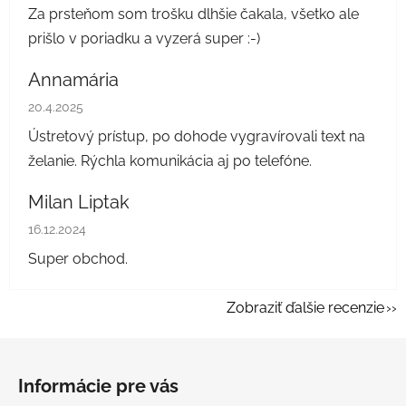
Za prsteňom som trošku dlhšie čakala, všetko ale
prišlo v poriadku a vyzerá super :-)
Annamária
Hodnotenie obchodu je 5 z 5 hviezdičiek.
20.4.2025
Ústretový prístup, po dohode vygravírovali text na
želanie. Rýchla komunikácia aj po telefóne.
Milan Liptak
Hodnotenie obchodu je 5 z 5 hviezdičiek.
16.12.2024
Super obchod.
Zobraziť ďalšie recenzie
Z
á
Informácie pre vás
p