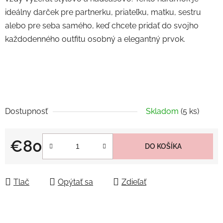
ideálny darček pre partnerku, priateľku, matku, sestru
alebo pre seba samého, keď chcete pridať do svojho
každodenného outfitu osobný a elegantný prvok.
Dostupnosť
Skladom
(5 ks)
€80
DO KOŠÍKA
Jednotková cena:
Tlač
Opýtať sa
Zdieľať