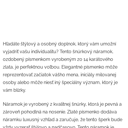
Hľadáte štýlový a osobný doplnok, ktorý vám umožní
vyjadriť vašu individualitu? Tento šnúrkový náramok,
ozdobený písmenkom vyrobeným zo 14 karátového
zlata, je perfektnou voľbou. Elegantné písmenko môže
reprezentovať začiatok vášho mena, iniciály milovanej
osoby alebo môže niesť iný špeciálny význam, ktorý je
vám blízky.
Náramok je vyrobený z kvalitnej šnúrky, ktorá je pevná a
zároveň pohodlná na nosenie. Zlaté písmenko dodáva
náramku luxusný vzhľad a zaručuje, že tento šperk bude
vždy vyzerať štýlovo a nadčasovo. Tento náramok je