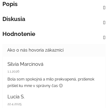
Popis
Diskusia
Hodnotenie
Silvia Marcinová
Hodnotenie obchodu je 5 z 5 hviezdičiek.
1.1.2026
Bola som spokojná a milo prekvapená, prstienok
prišiel ku mne v správny čas 🙂
Lucia S.
Hodnotenie obchodu je 5 z 5 hviezdičiek.
22.4.2025