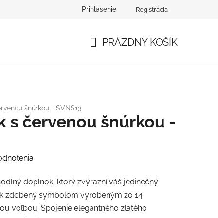
Prihlásenie
Registrácia
PRÁZDNY KOŠÍK
NÁKUPNÝ
KOŠÍK
ervenou šnúrkou - SVNS13
 s červenou šnúrkou -
odnotenia
odlný doplnok, ktorý zvýrazní váš jedinečný
ok zdobený symbolom vyrobeným zo 14
nou voľbou. Spojenie elegantného zlatého