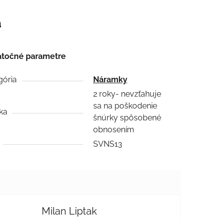
a
točné parametre
gória
Náramky
2 roky- nevzťahuje
sa na poškodenie
ka
šnúrky spôsobené
obnosením
SVNS13
Milan Liptak