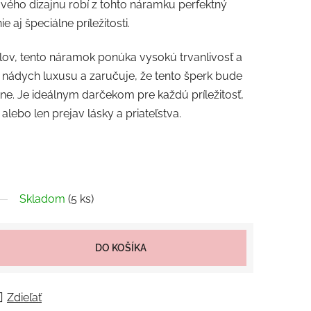
ho dizajnu robí z tohto náramku perfektný
aj špeciálne príležitosti.
lov, tento náramok ponúka vysokú trvanlivosť a
 nádych luxusu a zaručuje, že tento šperk bude
ne. Je ideálnym darčekom pre každú príležitosť,
 alebo len prejav lásky a priateľstva.
Skladom
(5 ks)
DO KOŠÍKA
Zdieľať