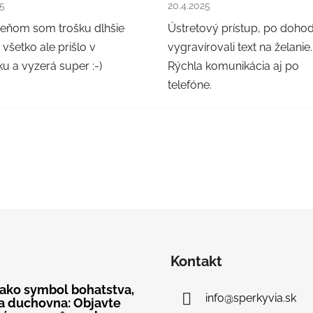
nie obchodu je 5 z 5 hviezdičiek.
Hodnotenie obchodu je 5 z 5
25
20.4.2025
teňom som trošku dlhšie
Ústretový prístup, po doho
 všetko ale prišlo v
vygravírovali text na želanie.
u a vyzerá super :-)
Rýchla komunikácia aj po
telefóne.
Kontakt
 ako symbol bohatstva,
info
@
sperkyvia.sk
a duchovna: Objavte