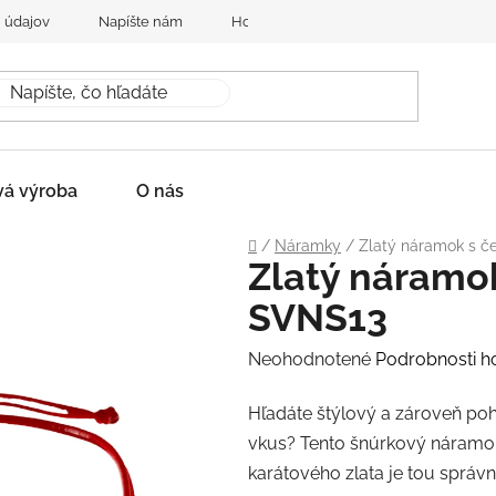
 údajov
Napíšte nám
Hodnotenie obchodu
vá výroba
O nás
Domov
/
Náramky
/
Zlatý náramok s č
Zlatý náramok
SVNS13
Priemerné
Neohodnotené
Podrobnosti h
hodnotenie
Hľadáte štýlový a zároveň poh
produktu
vkus? Tento šnúrkový náram
je
karátového zlata je tou správ
0,0