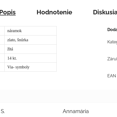
Popis
Hodnotenie
Diskusi
Doda
náramok
zlato, šnúrka
Kate
žltá
14 kt.
Záru
Via- symboly
EAN
 S.
Annamária