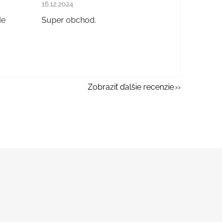
 hviezdičiek.
Hodnotenie obchodu je 5 z 5 hviezdičiek.
16.12.2024
de
Super obchod.
Zobraziť ďalšie recenzie