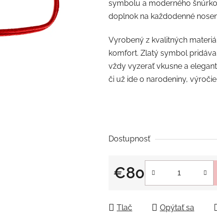
symbolu a moderného šnúrkové
z
doplnok na každodenné nosenie 
5
hviezdičiek.
Vyrobený z kvalitných materiá
komfort. Zlatý symbol pridáva
vždy vyzerať vkusne a elegant
či už ide o narodeniny, výročie
Dostupnosť
€80
Jednotková cena:
Tlač
Opýtať sa