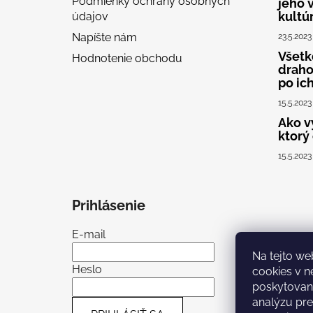
Podmienky ochrany osobných
jeho 
i
kultú
údajov
e
Napíšte nám
23.5.2023
Všetko
Hodnotenie obchodu
draho
po ic
15.5.2023
Ako v
ktorý
15.5.2023
Prihlásenie
E-mail
Na tejto we
Heslo
cookies
v n
poskytovani
analýzu pre