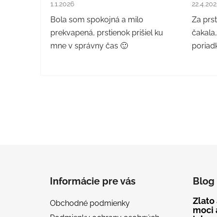
Hodnotenie obchodu je 5 z 5 hviezdičiek.
Hodnote
1.1.2026
22.4.20
Bola som spokojná a milo
Za prs
prekvapená, prstienok prišiel ku
čakala,
mne v správny čas 🙂
poriadk
Z
á
Informácie pre vás
Blog
p
ä
Zlato
Obchodné podmienky
t
moci 