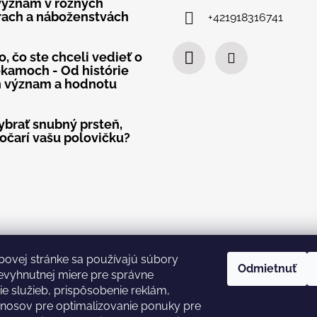
význam v rôznych
rach a náboženstvách
+421918316741
, čo ste chceli vedieť o
kamoch - Od histórie
h význam a hodnotu
ybrať snubný prsteň,
 očarí vašu polovičku?
bovej stránke sa používajú súbory
Odmietnuť
evyhnutnej miere pre správne
e služieb, prispôsobenie reklám,
nosov pre optimalizovanie ponuky pre