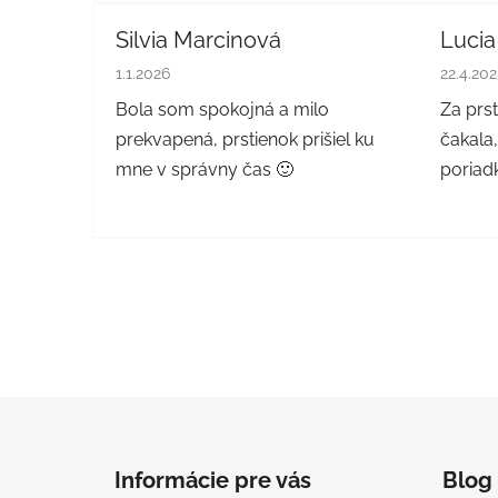
Silvia Marcinová
Lucia
Hodnotenie obchodu je 5 z 5 hviezdičiek.
Hodnote
1.1.2026
22.4.20
Bola som spokojná a milo
Za prs
prekvapená, prstienok prišiel ku
čakala,
mne v správny čas 🙂
poriadk
Z
á
Informácie pre vás
Blog
p