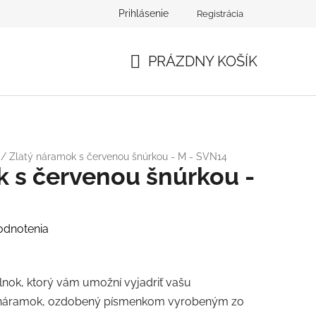
Prihlásenie
Registrácia
PRÁZDNY KOŠÍK
NÁKUPNÝ
KOŠÍK
/
Zlatý náramok s červenou šnúrkou - M - SVN14
 s červenou šnúrkou -
odnotenia
lnok, ktorý vám umožní vyjadriť vašu
vý náramok, ozdobený písmenkom vyrobeným zo