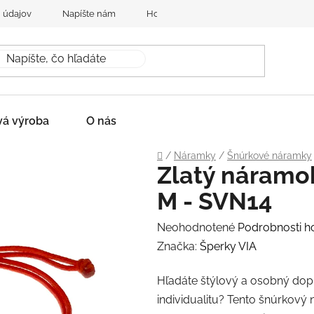
 údajov
Napíšte nám
Hodnotenie obchodu
vá výroba
O nás
Domov
/
Náramky
/
Šnúrkové náramky
Zlatý náramok
M - SVN14
Priemerné
Neohodnotené
Podrobnosti h
hodnotenie
Značka:
Šperky VIA
produktu
Hľadáte štýlový a osobný dop
je
individualitu? Tento šnúrko
0,0