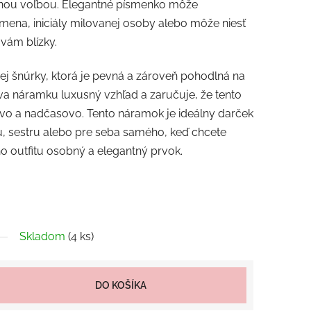
ktnou voľbou. Elegantné písmenko môže
mena, iniciály milovanej osoby alebo môže niesť
 vám blízky.
ej šnúrky, ktorá je pevná a zároveň pohodlná na
va náramku luxusný vzhľad a zaručuje, že tento
ovo a nadčasovo. Tento náramok je ideálny darček
ku, sestru alebo pre seba samého, keď chcete
o outfitu osobný a elegantný prvok.
Skladom
(4 ks)
DO KOŠÍKA