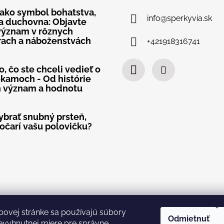
 ako symbol bohatstva,
info
@
sperkyvia.sk
a duchovna: Objavte
význam v rôznych
rach a náboženstvách
+421918316741
, čo ste chceli vedieť o
kamoch - Od histórie
h význam a hodnotu
ybrať snubný prsteň,
 očarí vašu polovičku?
bovej stránke sa používajú súbory
Odmietnuť
evyhnutnej miere pre správne