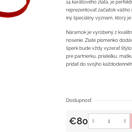
14 karátového zlata, je perfe
z
reprezentovať začiatok vášho 
5
iný špeciálny význam, ktorý je
hviezdičiek.
Náramok je vyrobený z kvalitn
nosenie. Zlaté písmenko dodá
šperk bude vždy vyzerať štýl
pre partnerku, priateľku, mat
pridať do svojho každodennéh
Dostupnosť
€80
Jednotková cena: