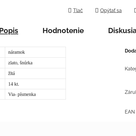
Tlač
Opýtať sa
Popis
Hodnotenie
Diskusi
Doda
náramok
zlato, šnúrka
Kate
žltá
14 kt.
Záru
Via- písmenka
EAN