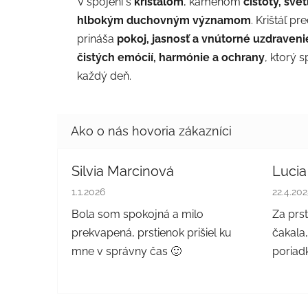
V spojení s
krištáľom
, kameňom
čistoty, sve
hlbokým duchovným významom
. Krištáľ pr
prináša
pokoj, jasnosť a vnútorné uzdraveni
čistých emócií, harmónie a ochrany
, ktorý 
každý deň.
Silvia Marcinová
Lucia
Hodnotenie obchodu je 5 z 5 hviezdičiek.
Hodnote
1.1.2026
22.4.20
Bola som spokojná a milo
Za prs
prekvapená, prstienok prišiel ku
čakala,
mne v správny čas 🙂
poriadk