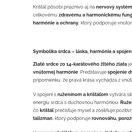
Krištáľ pôsobí priaznivo aj na
nervový systém
celkovému
zdravému a harmonickému fung
harmónie a ochrany
, ktorý podporuje vnútor
Symbolika srdca – láska, harmónia a spojen
Zlaté srdce zo 14-karátového žltého zlata
j
vnútornej harmónie
. Predstavuje
spojenie d
pripomienku, že pravá krása vychádza z vnút
V spojení s
ruženínom a krištáľom
vytvára si
energiu srdca s duchovnou harmóniou.
Ruže
čo
krištáľ
prečisťuje myseľ a zosilňuje pozití
talizman
, ktorý podporuje
rovnováhu, poroz