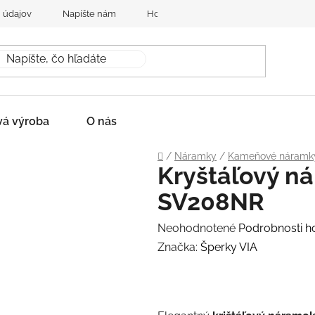
 údajov
Napíšte nám
Hodnotenie obchodu
vá výroba
O nás
Domov
/
Náramky
/
Kameňové náramk
Kryštáľový n
SV208NR
Priemerné
Neohodnotené
Podrobnosti h
hodnotenie
Značka:
Šperky VIA
produktu
je
0,0