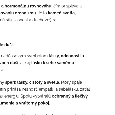
 a hormonálnu rovnováhu
, čím prispieva k
ovaniu organizmu
. Je to
kameň svetla,
nú silu, jasnosť a duchovný rast.
ie duší
e nadčasovým symbolom
lásky, oddanosti a
voch duší
, ale aj
lásku k sebe samému
–
ra.
lný
šperk lásky, čistoty a svetla
, ktorý spája
nín
prináša nežnosť, empatiu a sebalásku, zatiaľ
vnu energiu. Spolu vytvárajú
ochranný a liečivý
umenie a vnútorný pokoj
.