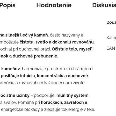
Popis
Hodnotenie
Diskusi
Doda
najsilnejší liečivý kameň
, často nazývaný aj
Kate
mbolizuje
čistotu, svetlo a dokonalú rovnováhu
,
EAN
h aj pri duchovnej práci.
Očisťuje telo, myseľ i
ienok a duchovné prebudenie
.
ch kameňov
, harmonizuje prostredie a chráni pred
,
posilňuje intuíciu, koncentráciu a duchovné
armóniu a rovnováhu v každodennom živote.
očistné účinky
– podporuje
imunitný systém
,
y a svalov. Pomáha pri
horúčkach, závratoch a
 energetické blokády a zlepšuje tok energie v tele.