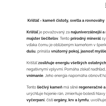
Krištáľ -
kameň čistoty, svetla a rovnováhy
Krištáľ
je považovaný za
najuniverzálnejší a 
majster liečiteľov
. Tento
prírodný minerál
sy
vďaka čomu je obľúbeným kameňom v šperkoc
dušu
, prináša
vnútorný pokoj, jasnosť myšl
Krištáľ
zosilňuje energiu všetkých ostatný
negatívnymi vplyvmi. Pomáha získať nadhľad
vnímanie
. Jeho energia napomáha obnoviť h
Tento
liečivý kameň
má silné
regeneračné a 
urýchľuje hojenie rán, zmierňuje bolesti hlav
vyčerpaní
, čistí
orgány, krv a lymfu
, uvoľňuje