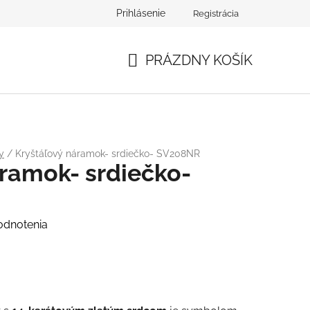
Prihlásenie
Registrácia
PRÁZDNY KOŠÍK
NÁKUPNÝ
KOŠÍK
y
/
Kryštáľový náramok- srdiečko- SV208NR
áramok- srdiečko-
odnotenia