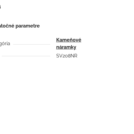
a
točné parametre
Kameňové
gória
náramky
SV208NR