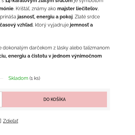
k
s
14-karátovým zlatým srdcom
je symbolom
rmónie
. Krištáľ, známy ako
majster liečiteľov
,
a prináša
jasnosť, energiu a pokoj
. Zlaté srdce
časový vzhľad
, ktorý vyjadruje
jemnosť a
e dokonalým darčekom z lásky alebo talizmanom
iu, energiu a čistotu v jednom výnimočnom
Skladom
(1 ks)
DO KOŠÍKA
Zdieľať