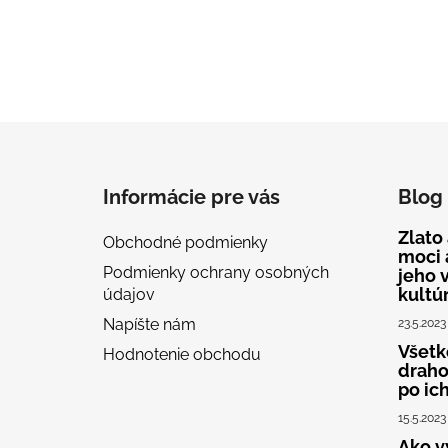
Z
á
Informácie pre vás
Blog
p
ä
Zlato
Obchodné podmienky
t
moci 
Podmienky ochrany osobných
jeho 
i
kultú
údajov
e
Napíšte nám
23.5.2023
Všetko
Hodnotenie obchodu
draho
po ic
15.5.2023
Ako v