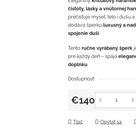
Elegantný
krištáľový náramo
z
čistoty, lásky a vnútornej ha
5
prečisťuje myseľ, telo i dušu 
hviezdičiek.
dodáva šperku
luxusný a nad
spojenie duší
.
Tento
ručne vyrábaný šperk
j
pre každý deň – spája
eleganc
doplnku
.
Dostupnosť
€140
Jednotková cena:
Tlač
Opýtať sa