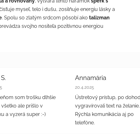
tla a rovnováhy
, vytvára tento náramok
šperk s
ečisťuje myseľ, telo i dušu, zosilňuje energiu lásky a
e
. Spolu so zlatým srdcom pôsobí ako
talizman
sprevádza svojho nositeľa pozitívnou energiou
 S.
Annamária
nie obchodu je 5 z 5 hviezdičiek.
Hodnotenie obchodu je 5 z 5
25
20.4.2025
teňom som trošku dlhšie
Ústretový prístup, po doho
 všetko ale prišlo v
vygravírovali text na želanie.
u a vyzerá super :-)
Rýchla komunikácia aj po
telefóne.