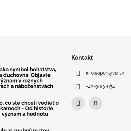
Kontakt
 ako symbol bohatstva,
info
@
sperkyvia.sk
a duchovna: Objavte
význam v rôznych
rach a náboženstvách
+421918316741
, čo ste chceli vedieť o
kamoch - Od histórie
h význam a hodnotu
ybrať snubný prsteň,