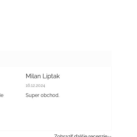
Milan Liptak
 hviezdičiek.
Hodnotenie obchodu je 5 z 5 hviezdičiek.
16.12.2024
de
Super obchod.
Zobraziť ďalšie recenzie